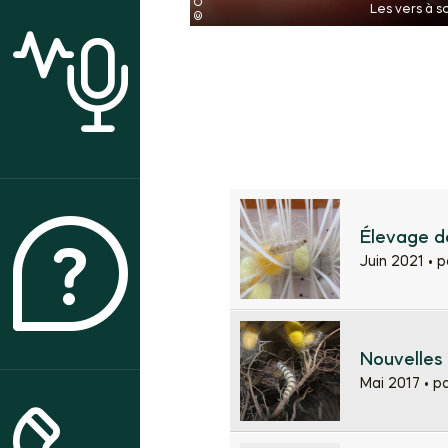
Les vers à s
ACTUALITÉS
Élevage d
Juin 2021 •
p
QUI SOMMES-NOUS ?
Nouvelles 
Mai 2017 •
pa