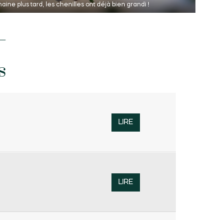
ine plus tard, les chenilles ont déjà bien grandi !
s
LIRE
LIRE