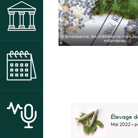
MUSÉE
À la naissance, les chenilles ne mesur
millimètres.
AGENDA DES ANIMATIONS
ACTUALITÉS
Élevage de
Mai 2022 •
p