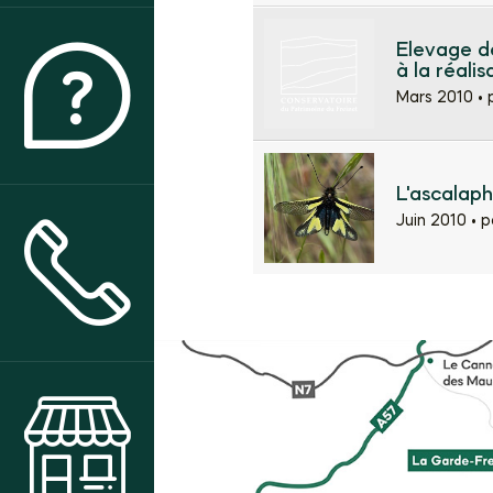
Elevage d
à la réali
QUI SOMMES-NOUS ?
Mars 2010 •
L'ascalaph
Juin 2010 •
p
CONTACT & ACCÈS
BOUTIQUE