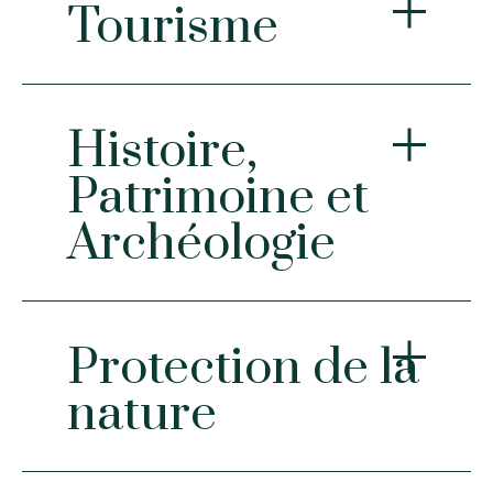
Tourisme
Histoire,
Patrimoine et
Archéologie
Golfe de Saint-Tropez
Destination
SITE INTERNET
Protection de la
nature
Société d'Etudes Scientifiques
et Archéologiques de