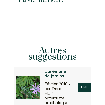
La vie intérieure
Autres
suggestions
L'anémone
de jardins
Février 2010 •
LIRE
par Denis
HUIN,
naturaliste,
ornithologue