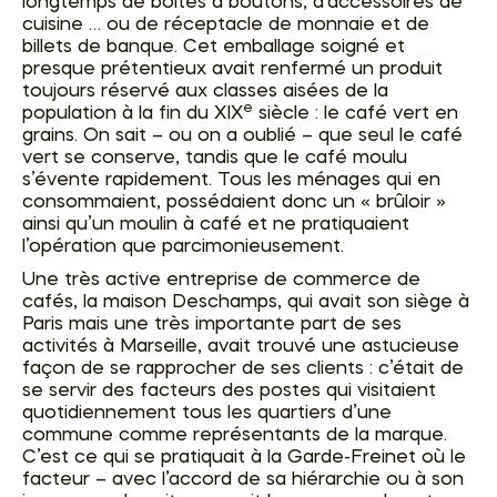
longtemps de boîtes à boutons, d’accessoires de
cuisine … ou de réceptacle de monnaie et de
billets de banque. Cet emballage soigné et
presque prétentieux avait renfermé un produit
toujours réservé aux classes aisées de la
e
population à la fin du XIX
siècle : le café vert en
grains. On sait – ou on a oublié – que seul le café
vert se conserve, tandis que le café moulu
s’évente rapidement. Tous les ménages qui en
consommaient, possédaient donc un « brûloir »
ainsi qu’un moulin à café et ne pratiquaient
l’opération que parcimonieusement.
Une très active entreprise de commerce de
cafés, la maison Deschamps, qui avait son siège à
Paris mais une très importante part de ses
activités à Marseille, avait trouvé une astucieuse
façon de se rapprocher de ses clients : c’était de
se servir des facteurs des postes qui visitaient
quotidiennement tous les quartiers d’une
commune comme représentants de la marque.
C’est ce qui se pratiquait à la Garde-Freinet où le
facteur – avec l’accord de sa hiérarchie ou à son