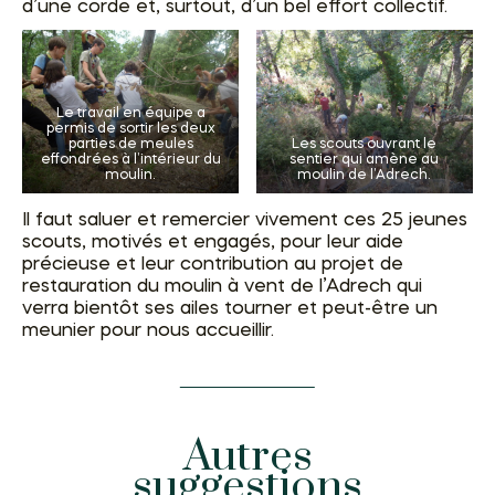
d’une corde et, surtout, d’un bel effort collectif.
Le travail en équipe a
permis de sortir les deux
parties de meules
Les scouts ouvrant le
effondrées à l’intérieur du
sentier qui amène au
moulin.
moulin de l’Adrech.
Il faut saluer et remercier vivement ces 25 jeunes
scouts, motivés et engagés, pour leur aide
précieuse et leur contribution au projet de
restauration du moulin à vent de l’Adrech qui
verra bientôt ses ailes tourner et peut-être un
meunier pour nous accueillir.
Autres
suggestions