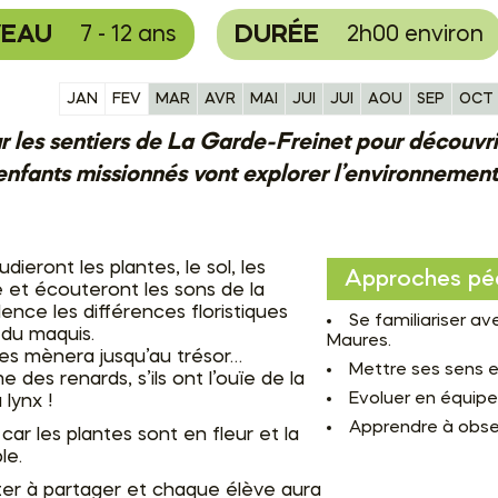
VEAU
DURÉE
7 - 12 ans
2h00 environ
JAN
FEV
MAR
AVR
MAI
JUI
JUI
AOU
SEP
OCT
r les sentiers de La Garde-Freinet pour découvri
enfants missionnés vont explorer l’environnement 
udieront les plantes, le sol, les
Approches pé
 et écouteront les sons de la
dence les différences floristiques
Se familiariser 
i du maquis.
Maures.
 les mènera jusqu’au trésor…
Mettre ses sens e
 des renards, s’ils ont l’ouïe de la
Evoluer en équipe
 lynx !
Apprendre à obser
 car les plantes sont en fleur et la
le.
er à partager et chaque élève aura