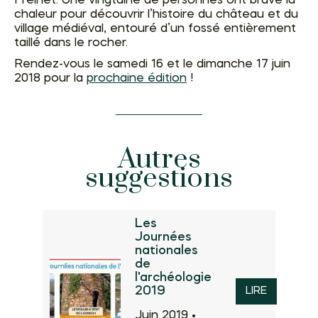
Freinet. Une vingtaine de personnes ont bravé la
chaleur pour découvrir l’histoire du château et du
village médiéval, entouré d’un fossé entièrement
taillé dans le rocher.
Rendez-vous le samedi 16 et le dimanche 17 juin
2018 pour la
prochaine édition
!
Autres
suggestions
Les
Journées
nationales
de
l'archéologie
2019
LIRE
Juin 2019 •