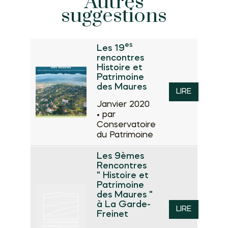
Autres
suggestions
es
Les 19
rencontres
Histoire et
Patrimoine
des Maures
LIRE
Janvier 2020
•
par
Conservatoire
du Patrimoine
Les 9èmes
Rencontres
" Histoire et
Patrimoine
des Maures "
à La Garde-
LIRE
Freinet