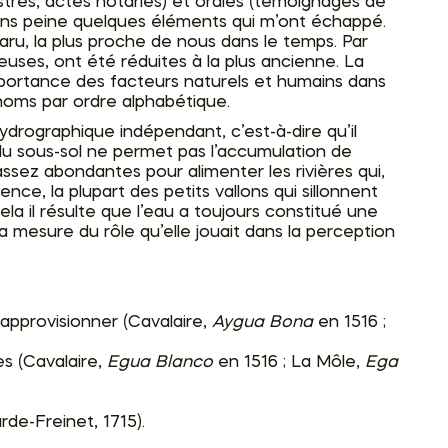
stres, actes notariés) et orales (témoignages de
 sans peine quelques éléments qui m’ont échappé.
ru, la plus proche de nous dans le temps. Par
euses, ont été réduites à la plus ancienne. La
portance des facteurs naturels et humains dans
s noms par ordre alphabétique.
rographique indépendant, c’est-à-dire qu’il
du sous-sol ne permet pas l’accumulation de
ssez abondantes pour alimenter les rivières qui,
ce, la plupart des petits vallons qui sillonnent
la il résulte que l’eau a toujours constitué une
 mesure du rôle qu’elle jouait dans la perception
’approvisionner (Cavalaire,
Aygua Bona
en 1516 ;
s (Cavalaire,
Egua Blanco
en 1516 ; La Môle,
Ega
rde-Freinet, 1715).