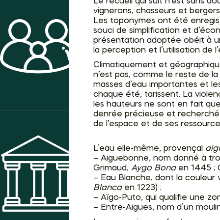
Le recueil qui suit n’est sans 
vignerons, chasseurs et bergers
Les toponymes ont été enregistr
souci de simplification et d’éco
présentation adoptée obéit à u
ACTIVITÉS
la perception et l’utilisation d
Climatiquement et géographique
n’est pas, comme le reste de la
masses d’eau importantes et les
chaque été, tarissent. La violen
les hauteurs ne sont en fait que
denrée précieuse et recherchée 
de l’espace et de ses ressource
L’eau elle-même, provençal
aig
– Aiguebonne, nom donné à trois 
Grimaud,
Aygo Bona
en 1445 ; C
MUSÉE
– Eau Blanche, dont la couleur
Blanca
en 1223) ;
– Aïgo-Puto, qui qualifie une 
– Entre-Aigues, nom d’un moulin 