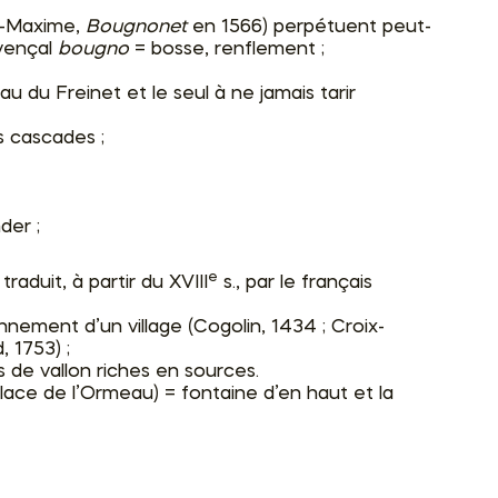
e-Maxime,
Bougnonet
en 1566) perpétuent peut-
ovençal
bougno
= bosse, renflement ;
eau du Freinet et le seul à ne jamais tarir
es cascades ;
der ;
e
aduit, à partir du XVIII
s., par le français
onnement d’un village (Cogolin, 1434 ; Croix-
, 1753) ;
s de vallon riches en sources.
place de l’Ormeau) = fontaine d’en haut et la