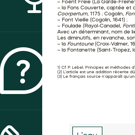
– Foent Freie (La Garde-Freinet,
– la Fons Couverte, captée et 
Coorpertum
, 1175 ; Cogolin,
Fon
– Font Vieille (Cogolin, 1641) ;
– Foulade (Rayol-Canadel,
Font
Avec un déterminant, nom de l
Les diminutifs, en revanche, so
– la
Fountoune
(Croix-Valmer, 1
– la Fontanette
(Saint-Tropez, 
1) Cf. P. Lebel, Principes et méthodes 
QUI SOMMES-NOUS ?
(2) L’article est une addition récente dû
(3) Le français source n’apparaît qu’u