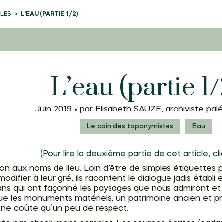
CLES
L'EAU (PARTIE 1/2)
L’eau (partie 1/
Juin 2019 •
par Elisabeth SAUZE, archiviste pa
Le coin des toponymistes
Eau
(Pour lire la deuxième partie de cet article, cli
on aux noms de lieu. Loin d’être de simples étiquettes p
 modifier à leur gré, ils racontent le dialogue jadis éta
sans qui ont façonné les paysages que nous admiront et
ue les monuments matériels, un patrimoine ancien et pré
n ne coûte qu’un peu de respect.