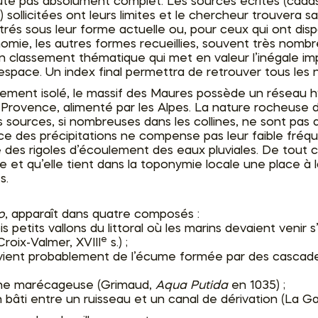
doute pas absolument complet. Les sources écrites (cada
) sollicitées ont leurs limites et le chercheur trouvera
és sous leur forme actuelle ou, pour ceux qui ont dispa
nomie, les autres formes recueillies, souvent très nombr
n classement thématique qui met en valeur l’inégale im
e l’espace. Un index final permettra de retrouver tous le
ment isolé, le massif des Maures possède un réseau hyd
 Provence, alimenté par les Alpes. La nature rocheuse 
 sources, si nombreuses dans les collines, ne sont pas a
ce des précipitations ne compense pas leur faible fréquen
 des rigoles d’écoulement des eaux pluviales. De tout ce
et qu’elle tient dans la toponymie locale une place à la
s.
o
, apparaît dans quatre composés :
petits vallons du littoral où les marins devaient venir s
e
roix-Valmer, XVIII
s.) ;
 vient probablement de l’écume formée par des cascade
zone marécageuse (Grimaud,
Aqua Putida
en 1035) ;
bâti entre un ruisseau et un canal de dérivation (La Ga