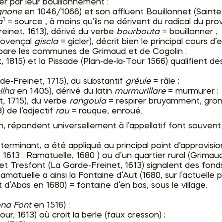
r par leur bouillonnement :
gnone
en 1046/1066) et son affluent Bouillonnet (Saint
1
a
= source , à moins qu’ils ne dérivent du radical du pr
einet, 1613), dérivé du verbe
bourbouta
= bouillonner ;
rovençal
giscla
= gicler), décrit bien le principal cours d’
épare les communes de Grimaud et de Cogolin ;
, 1815) et la Pissade (Plan-de-la-Tour 1566) qualifient d
e-Freinet, 1715), du substantif
gréule
= râle ;
lha
en 1405), dérivé du latin
murmurillare
= murmurer ;
, 1715), du verbe
rangoula
= respirer bruyamment, gron
) de l’adjectif
rau
= rauque, enroué.
épondent universellement à l’appellatif font souvent tr
éterminant, a été appliqué au principal point d’approvisi
1613 ; Ramatuelle, 1680 ) ou d’un quartier rural (Grimaud
 et Tresfont (La Garde-Freinet, 1613) signalent des fond
matuelle a ainsi la Fontaine d’Aut (1680, sur l’actuelle 
 d’Abas en 1680) = fontaine d’en bas, sous le village.
na Font
en 1516) ;
ur, 1613) où croit la berle (faux cresson) ;