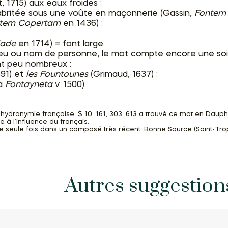
 1715) aux eaux froides ;
abritée sous une voûte en maçonnerie (Gassin,
Fontem
tem Copertam
en 1436) ;
lade
en 1714) = font large.
ieu ou nom de personne, le mot compte encore une soi
nt peu nombreux :
691) et
les Fountounes
(Grimaud, 1637) ;
la
Fontayneta
v. 1500).
d’hydronymie française, $ 10, 161, 303, 613 a trouvé ce mot en Dauph
e à l’influence du français.
ne seule fois dans un composé très récent, Bonne Source (Saint-Tro
Autres suggestion