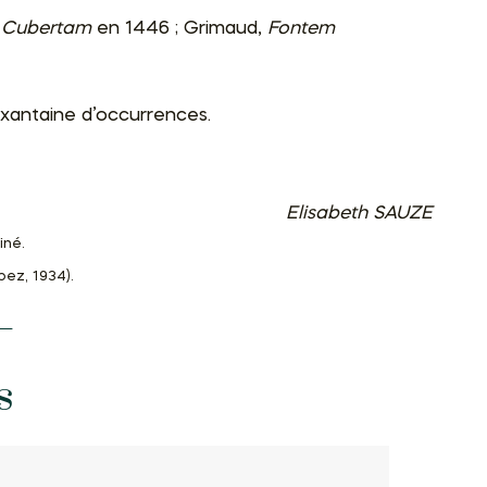
 Cubertam
en 1446 ; Grimaud,
Fontem
xantaine d’occurrences.
Elisabeth SAUZE
iné.
pez, 1934).
s