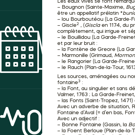
Les eaux vives se font remarque
– Bougnon (Sainte-Maxime,
Bu
être un appellatif prélatin *
buni
– lou Bourboutéou (La Garde-Fr
2
– Giscle
, (
Giscla
en 1174, du p
complètement, qui irrigue et s
– le Bouillidou (La Garde-Freinet
et par leur bruit :
– la Fontène de Greore (La Gard
AGENDA DES ANIMATIONS
– Marmonille (Grimaud,
Mormoni
– le Rangorier (La Garde-Freinet
– le Rauch (Plan-de-la-Tour, 1613
Les sources, aménagées ou non, r
3
fontaine
:
– la Font, au singulier et sans d
Valmer, 1763 ; La Garde-Freinet, 
– las Fonts (Saint-Tropez, 1471)
Avec un adverbe de situation, Ra
Fontaine d’Aval (= d’en bas, Font
Avec un adjectif :
– Bonne Fontaine (Gassin, la
Bo
ACTUALITÉS
– la Foent Berloue (Plan-de-la-To