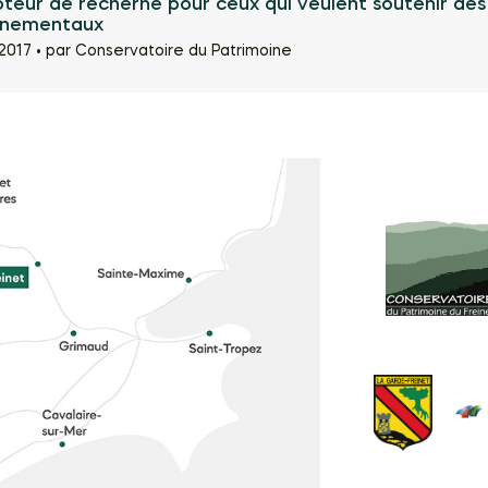
oteur de recherhe pour ceux qui veulent soutenir des
nnementaux
2017 •
par Conservatoire du Patrimoine