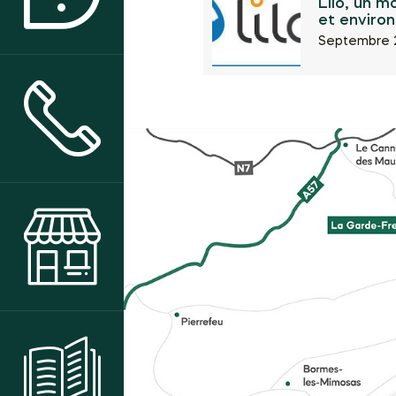
Lilo, un m
et enviro
Septembre 
CONTACT & ACCÈS
BOUTIQUE
CENTRE DE RESSOURCES