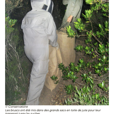
Conservatoire
Les
bruscs
ont été mis dans des grands sacs en toile de jute pour leur
transport jusqu’au rucher.