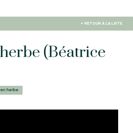
← RETOUR À LA LISTE
 herbe (Béatrice
 en herbe