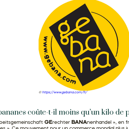
https://www.gebana.com/fr/
bananes coûte-t-il moins qu’un kilo de
GE
BANA
rbeitsgemeinschaft
rechter
nenhandel », en f
s ». Ce mouvement pour un commerce mondial plus jus