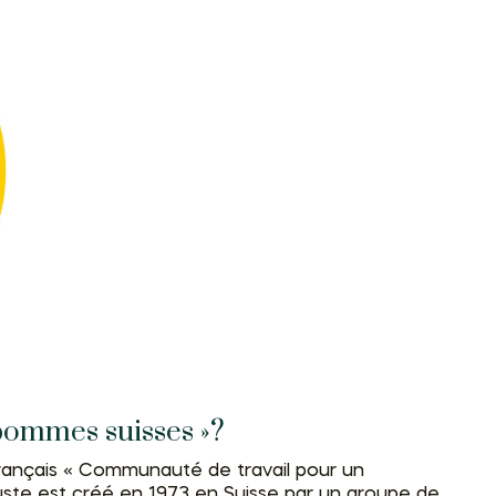
 pommes suisses »?
rançais « Communauté de travail pour un
te est créé en 1973 en Suisse par un groupe de