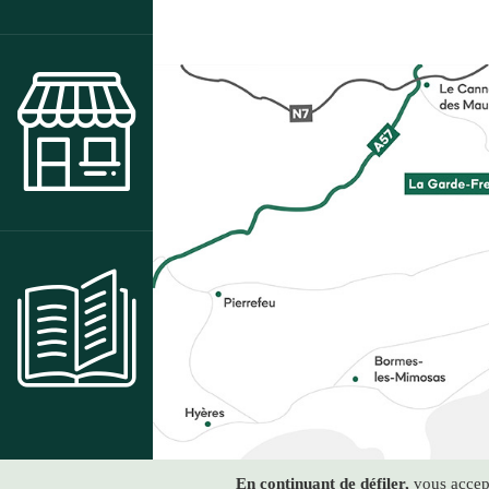
BOUTIQUE
CENTRE DE RESSOURCES
© Conservatoire du Patrimoine du Freinet -
Politique 
En continuant de défiler,
vous accepte