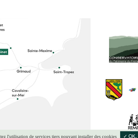
de confidentialité
-
Mentions légales
- Réalisation :
Mill, Privas
✓ OK, 
z l'utilisation de services tiers pouvant installer des cookies