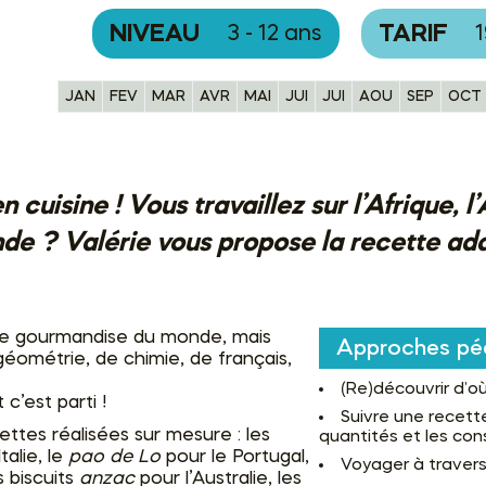
NIVEAU
TARIF
3 - 12 ans
JAN
FEV
MAR
AVR
MAI
JUI
JUI
AOU
SEP
OCT
cuisine ! Vous travaillez sur l’Afrique, l
de ? Valérie vous propose la recette ada
une gourmandise du monde, mais
Approches pé
géométrie, de chimie, de français,
(Re)découvrir d’où 
c’est parti !
Suivre une recett
ttes réalisées sur mesure : les
quantités et les con
talie, le
pao de Lo
pour le Portugal,
Voyager à travers
s biscuits
anzac
pour l’Australie, les