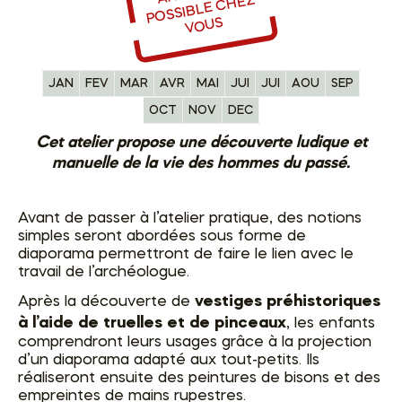
A
HEZ
OUS
JAN
FEV
MAR
AVR
MAI
JUI
JUI
AOU
SEP
OCT
NOV
DEC
Cet atelier propose une découverte ludique et
manuelle de la vie des hommes du passé.
Avant de passer à l’atelier pratique, des notions
simples seront abordées sous forme de
diaporama permettront de faire le lien avec le
travail de l’archéologue.
vestiges préhistoriques
Après la découverte de
à l’aide de truelles et de pinceaux
, les enfants
comprendront leurs usages grâce à la projection
d’un diaporama adapté aux tout-petits. Ils
réaliseront ensuite des peintures de bisons et des
empreintes de mains rupestres.