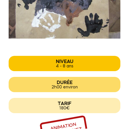
NIVEAU
4 - 8 ans
DURÉE
2h00 environ
TARIF
180€
NI
MATI
O
N
P
OSSIBLE
C
V