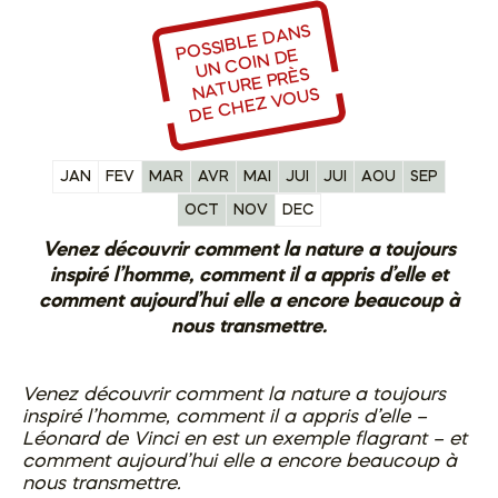
OSSIBLE
DA
NS
U
N
C
OI
N
DE
C
HEZ V
P
DE
NATURE PRÈS
OUS
JAN
FEV
MAR
AVR
MAI
JUI
JUI
AOU
SEP
OCT
NOV
DEC
Venez découvrir comment la nature a toujours
inspiré l’homme, comment il a appris d’elle et
comment aujourd’hui elle a encore beaucoup à
nous transmettre.
Venez découvrir comment la nature a toujours
inspiré l’homme, comment il a appris d’elle –
Léonard de Vinci en est un exemple flagrant – et
comment
aujourd’hui elle a encore beaucoup à
nous transmettre.